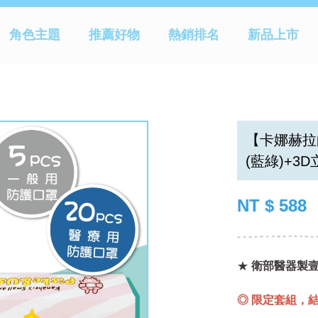
品|YOUmini
角色主題
推薦好物
熱銷排名
新品上市
【卡娜赫拉的
(藍綠)+3D
NT $ 588
★
衛部醫器製壹字
◎ 限定套組，結