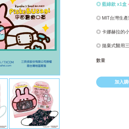
◎ 藍綠款 x1盒
◎ MIT台灣生
◎ 卡娜赫拉的
◎ 拋棄式醫用
數量
加入購