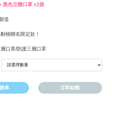
+ 黑色立體口罩 x2袋
產製造
小動物聯名限定款！
三層口罩/防護三層口罩
物車
立即結帳