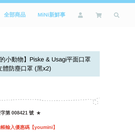
全部商品
MiNi新鮮事
小動物】Piske & Usagi平面口罩
立體防塵口罩 (黑x2)
第 008421 號
★
帳輸入優惠碼【youmini】