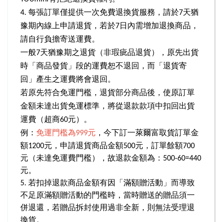
4.
每張訂單僅提供一次免費退換貨服務，請於7天猶
豫期內線上申請退貨，若於7日內需增加退換商品，
請自行負擔寄送運費。
一般7天猶豫期之退貨（非瑕疵品退貨），原先出貨
時「商品發貨」段的運費恕不退回，而「退貨寄
回」產生之運費將會退回。
若原先符合免運門檻，退貨部分商品後，使原訂單
金額未達出貨免運標準，將從退款款項中扣回出貨
運費（超商60元）。
例：
免運門檻為999元
，今下訂一萊爾富取貨訂單金
額1200元，申請退貨商品金額500元，訂單餘額700
元（未達免運費門檻），故退款金額為：500-60=440
元。
5.
若扣掉退款商品金額有因「滿額贈活動」而導致
不足原滿額贈活動的門檻時，當時贈送的贈品須一
併退還，若贈品拆封使用過非全新，則無法受理退
換貨。