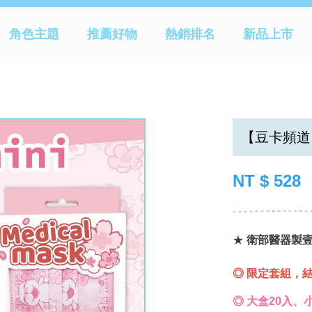
品|YOUmini
角色主題
推薦好物
熱銷排名
新品上市
【豆卡頻道
NT $ 528
★
衛部醫器製壹字
◎ 限定套組，結
◎ 大盒20入、