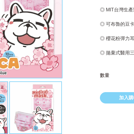
◎ MIT台灣生
◎ 可布魯的豆
◎ 櫻花粉彈力
◎ 拋棄式醫用
數量
加入購