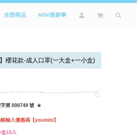
全部商品
MiNi新鮮事
】櫻花款-成人口罩(一大盒+一小盒)
第 008749 號
★
帳輸入優惠碼【youmini】
小盒10入